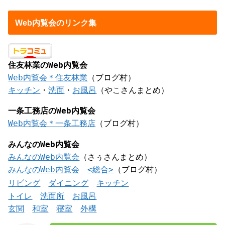
Web内覧会のリンク集
住友林業のWeb内覧会
Web内覧会＊住友林業
（ブログ村）
キッチン
・
洗面
・
お風呂
（やこさんまとめ）
一条工務店のWeb内覧会
Web内覧会＊一条工務店
（ブログ村）
みんなのWeb内覧会
みんなのWeb内覧会
（さぅさんまとめ）
みんなのWeb内覧会
<総合>
（ブログ村）
リビング
ダイニング
キッチン
トイレ
洗面所
お風呂
玄関
和室
寝室
外構