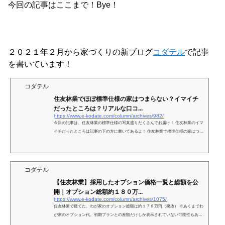
今回の記事はここまで！Bye！
２０２１年２月から家づくりの新ブログ
コダテル
で記事
を書いています！
コダテル
住友林業でほぼ標準仕様の家はつまらない？イマイチ
だったところは？リアルな口コ...
https://www.e-kodate.com/column/archives/982/
今回の記事は、住友林業の標準仕様の写真盛りだくさんでお届け！ 住友林業のイマ
イチだったところは記事の下の方に書いてあるよ！ 住友林業で標準仕様の家はつま
らない？ ううん。そんなことないよ！ 標...
コダテル
【住友林業】採用したオプション価格一覧と総額を公
開｜オプション総額約１８０万...
https://www.e-kodate.com/column/archives/1075/
住友林業で建てた、わが家のオプション総額は約１７８万円（税抜） ※あくまでわ
が家のオプション代。初期プランとの差額だけしか表示されていない可能性もある
のであくまで参考の参考にね！ ...