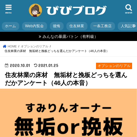
menu
search
ホーム
Web内覧会
後悔
住友林業
一条工務店
人気記事
みんなの暴露バトン（有料級）
HOME
オプションのリアル
住友林業の床材 無垢材と挽板どっちを選んだかアンケート（46人の本音）
2020.10.01
2021.01.25
オプションのリアル
住友林業の床材 無垢材と挽板どっちを選ん
だかアンケート（46人の本音）