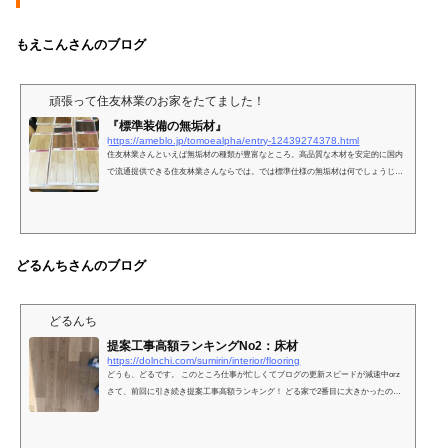
もえこんさんのブログ
頑張って住友林業のお家をたてました！
『標準装備の無垢材』
https://ameblo.jp/tomoealpha/entry-12439274378.html
住友林業さんといえば無垢材の種類が豊富なところ。高品質な木材を安定的に国内
で流通提供できる住友林業さんならでは。では標準仕様の無垢材は何でしょうじゃ
ーん撮って…
どるんちさんのブログ
どるんち
提案工事高額ランキングNo2：床材
https://dolnchi.com/sumirin/interior/flooring
どうも、どるです。 このところ仕事が忙しくてブログの更新スピードが減速中orz
さて、前回に引き続き提案工事高額ランキング！ どる家で2番目に大きかったのも
のは ＼床材／ 目次 1. 住友林業の床材あれこれ1.0.1. 無垢材1.0.2.