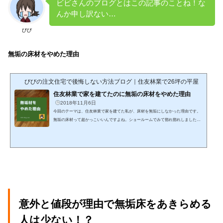
ビビさんのブログとはこの記事のことね！な
んか申し訳ない…
びび
無垢の床材をやめた理由
びびの注文住宅で後悔しない方法ブログ｜住友林業で26坪の平屋
住友林業で家を建てたのに無垢の床材をやめた理由
2018年11月6日
今回のテーマは、住友林業で家を建てた私が、床材を無垢にしなかった理由です。
無垢の床材って超かっこいいんですよね。ショールームでみて惚れ惚れしました
が、床の隙間の掃除が大変そうだったので無垢床の採用は見送りました(T_T) お金
が無いからやめたわけじゃないわよ 突き板、挽板、無垢の違いは？①突き板(つき
いた)・・・合板の上に薄い木を貼り付けた床材②挽板(ひきいた)・・・合板の上に
厚めの木を貼り付けた床材③無垢（むく）・・・一本木そのままの床材※突き板も
挽板も表面に無垢材を貼り付けてあるので無垢と言え...
意外と値段が理由で無垢床をあきらめる
人は少ない！？