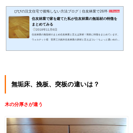
びびの注文住宅で後悔しない方法ブログ｜住友林業で26坪の平屋
1 Pocket
住友林業で家を建てた私が住友林業の無垢材の特徴を
まとめてみる
2018年11月6日
住友林業の無垢材のまとめ住友林業と言えば床材！簡単に特徴をまとめています。
ウォルナット様 世界三大銘木住友林業の床材と言えばコレ！ちょっと濃いめの茶
色の床材です！格好良さ◎硬さ ○欠点 濃いめの色なのでホコリが少し目立つか
も…営業さんの話によれば、住友林業で家を建てる人の半数近くが採用する床材ら
しいです。家づくりを始めるまで無垢材に全く興味がなかったけど、ショールーム
でウォルナットの床材を始めて見たときは、感動したなぁーちなみに、先輩ブロガ
ーさんの記事によれば、挽板（ひきいた）のウォルナット（プ...
無垢床、挽板、突板の違いは？
木の分厚さが違う