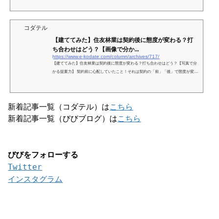
コダテル
【建ててみた】住友林業は契約後に態度が変わる？打
ち合わせはどう？【画像で分か...
https://www.e-kodate.com/column/archives/717/
【建ててみた】住友林業は契約後に態度が変わる？打ち合わせはどう？【写真で分
かる提案力】 契約前に心配していたこと！それは契約の「前」「後」で態度が変わ
らないかと、契約後に間取りが書き直せるかいうこと！...
新着記事一覧（コダテル）は
こちら
新着記事一覧（びびブログ）は
こちら
びびをフォローする
Twitter
インスタグラム