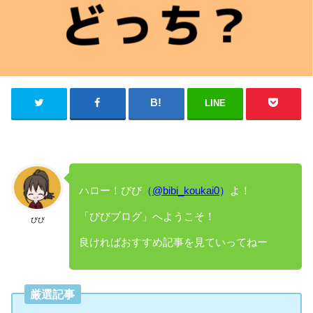
LINE
ハロー！びび
（
@bibi_koukai0
）
よ！
「びびブログ」へようこそ！
びび
良ければおすすめ記事を見ていってねー
厳選記事