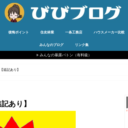
後悔ポイント
住友林業
一条工務店
ハウスメーカー比較
みんなのブログ
リンク集
みんなの暴露バトン（有料級）
【追記あり】
追記あり】