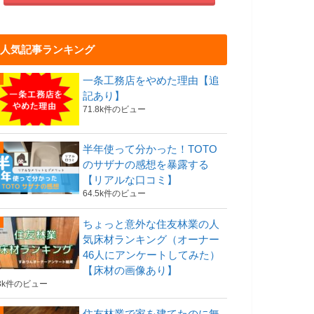
人気記事ランキング
一条工務店をやめた理由【追
記あり】
71.8k件のビュー
半年使って分かった！TOTO
のサザナの感想を暴露する
【リアルな口コミ】
64.5k件のビュー
ちょっと意外な住友林業の人
気床材ランキング（オーナー
46人にアンケートしてみた）
【床材の画像あり】
3k件のビュー
住友林業で家を建てたのに無