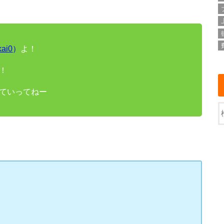
kai0
）
よ！
！
ていってねー