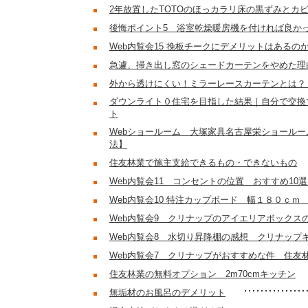
2年放置したTOTOのほっカラリ床の黒ずみとカ
後悔ポイント5 浴室乾燥暖房機を付ければ良か
Web内覧会15 挽板チークにデメリットはあるの
急遽、掃き出し窓のシェードカーテンをやめた理
外から透けにくい！ミラーレースカーテンとは？
ダウンライト０住宅を目指した結果｜自分で交換
ト
Webショールーム 大塚家具名古屋栄ショールー
法】
住友林業で施主支給できるもの・できないもの
Web内覧会11 コンセントの位置 おすすめ1
Web内覧会10 特注カップボード 幅１８０ｃｍ
Web内覧会9 クリナップのアイエリアボックス
Web内覧会8 水切り昇降棚の感想 クリナップ
Web内覧会7 クリナップがおすすめな件 住友
住友林業の無料オプション 2m70cmキッチン
無垢材のお風呂のデメリット