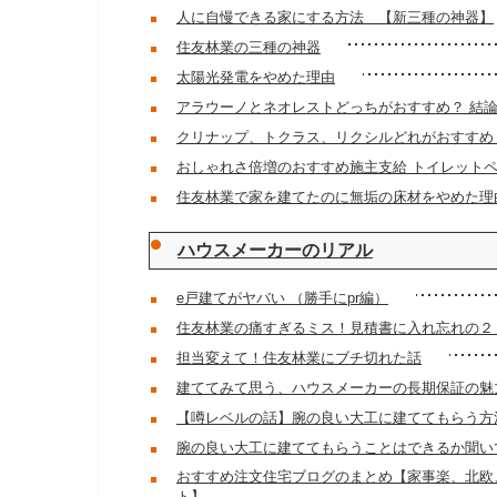
人に自慢できる家にする方法 【新三種の神器】
住友林業の三種の神器
太陽光発電をやめた理由
アラウーノとネオレストどっちがおすすめ？ 結
クリナップ、トクラス、リクシルどれがおすすめ
おしゃれさ倍増のおすすめ施主支給 トイレット
住友林業で家を建てたのに無垢の床材をやめた理
ハウスメーカーのリアル
e戸建てがヤバい （勝手にpr編）
住友林業の痛すぎるミス！見積書に入れ忘れの２
担当変えて！住友林業にブチ切れた話
建ててみて思う、ハウスメーカーの長期保証の魅
【噂レベルの話】腕の良い大工に建ててもらう方
腕の良い大工に建ててもらうことはできるか聞い
おすすめ注文住宅ブログのまとめ【家事楽、北欧
ト】