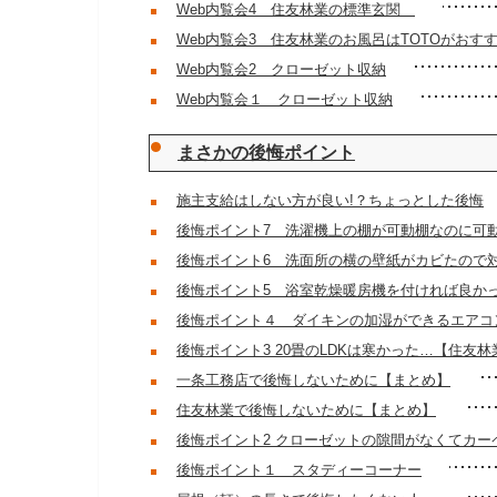
Web内覧会4 住友林業の標準玄関
Web内覧会3 住友林業のお風呂はTOTOがおすす
Web内覧会2 クローゼット収納
Web内覧会１ クローゼット収納
まさかの後悔ポイント
施主支給はしない方が良い!？ちょっとした後悔
後悔ポイント7 洗濯機上の棚が可動棚なのに可
後悔ポイント6 洗面所の横の壁紙がカビたので
後悔ポイント5 浴室乾燥暖房機を付ければ良か
後悔ポイント４ ダイキンの加湿ができるエアコ
後悔ポイント3 20畳のLDKは寒かった…【住友
一条工務店で後悔しないために【まとめ】
住友林業で後悔しないために【まとめ】
後悔ポイント2 クローゼットの隙間がなくてカー
後悔ポイント１ スタディーコーナー