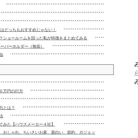
論はどっちもおすすめじゃない！
？ショールームを回った私が特徴をまとめてみる
ペーパーホルダー（無垢）
由
０万円の行方
力とは？
法
てみた【ハウスメーカー４社】
、おしゃれ、ちいさいお家、面白い、節約、ガジェッ