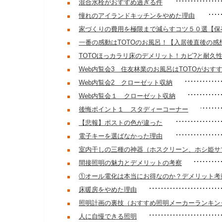
混合水栓がおすすめ過ぎる件
憧れのアイランドキッチンをやめた理由
家づくりの費用を極限まで減らすコツ５０選【保
一番の感動はTOTOのお風呂！【入居後直後の感
TOTOほっカラリ床のデメリット！カビ?と耐久
Web内覧会3 住友林業のお風呂はTOTOがおすす
Web内覧会2 クローゼット収納
Web内覧会１ クローゼット収納
後悔ポイント１ スタディーコーナー
【悲報】ポストの色が違った
電子キーを選ばなかった理由
室内干しの三種の神器（ホスクリーン、ホシ姫サマ、
間接照明の魅力とデメリットの考察
①オール電化は本当にお得なのか？デメリット考
床暖房をやめた理由
照明計画の裏技（おすすめ照明メーカーランキン
人に自慢できる照明