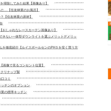
ビを掃除してみた結果【画像あり】
った…【住友林業のお風呂】
か？【住友林業の床材】
由
【おしゃれなレースカーテン画像あり】
できない一体型ダウンライトを選ぶメリットデメリッ
ムを徹底紹介【ルイスポールセンのPH５を安く買う方
0選【画像で見るコンセント位置】
 クリナップ製
の口コミ
キッチンのオプション
林業の標準キッチン