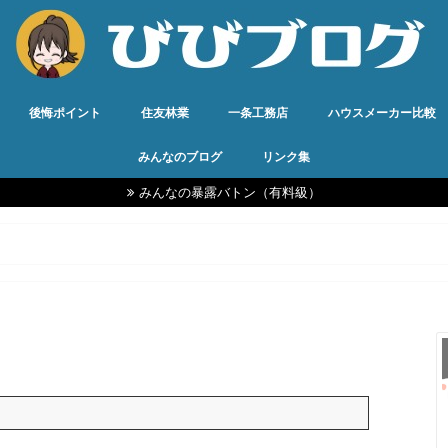
後悔ポイント
住友林業
一条工務店
ハウスメーカー比較
みんなのブログ
リンク集
みんなの暴露バトン（有料級）