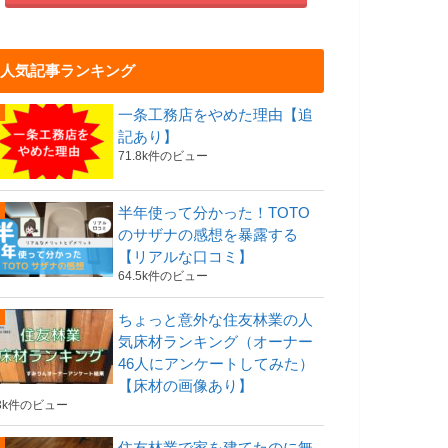
人気記事ランキング
一条工務店をやめた理由【追
記あり】
71.8k件のビュー
半年使って分かった！TOTO
のサザナの感想を暴露する
【リアルな口コミ】
64.5k件のビュー
ちょっと意外な住友林業の人
気床材ランキング（オーナー
46人にアンケートしてみた）
【床材の画像あり】
3k件のビュー
住友林業で家を建てたのに無