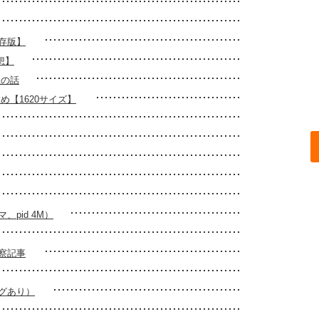
存版】
想】
性の話
め【1620サイズ】
pid 4M）
察記事
グあり）