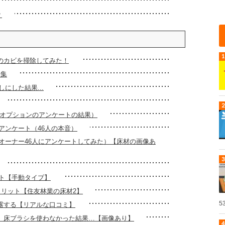
？
のカビを掃除してみた！
特集
にした結果...
いオプションのアンケートの結果）
アンケート（46人の本音）
オーナー46人にアンケートしてみた）【床材の画像あ
ト【手動タイプ】
メリット【住友林業の床材2】
5
露する【リアルな口コミ】
上、床ブラシを使わなかった結果…【画像あり】