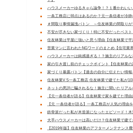
ハウスメーカーゆるきゃら論争！？１番かわいい
一条工務店に弱点はあるのか？元一条信者が冷静
＃間取り事情漏洩バトン ～住友林業の間取りが
不安が尽きない家づくり！特に不安だったベスト
住友林業は平屋に強いと思う理由【住友林業で平
営業マンに言われたNGワードのまとめ【住宅業
ハウスメーカーは鈍感過ぎる！？施主のリアルな
家の引き渡し前のチェックポイント【住友林業の
家づくり暴露バトン【過去の自分に伝えたい情報
住友林業V.S一条工務店 住友林業で建てた私が
ネットの悪評に騙されるな！施主に聞いたリアル
【元一条信者が語る】住友林業で家を建てた理由
【元 一条信者が語る】一条工務店が人気の理由
鉄骨派だった私が木造派になったエピソード！木
大手ハウスメーカーは高いだけ？住友林業で建て
【2019年版】住友林業のアフターメンテナンス