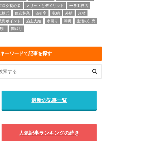
ブログ初心者
メリットとデメリット
一条工務店
上棟式
住友林業
値引率
収納
外構
床材
後悔ポイント
施主支給
水回り
照明
生活の知恵
費用
間取り
キーワードで記事を探す
最新の記事一覧
人気記事ランキングの続き