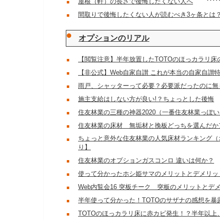
屋根（軒）の長さで後悔したくない人へ
間取りで後悔したくない人が読むべき3ヶ条とは
オプションのリアル
【閲覧注意】半年放置したTOTOのほっカラリ床
【非公式】Web自家自讃 これが本当の自家自讃
雨戸、シャッターって必要？必要派だったのに無し
施主支給はしない方が良い!？ちょっとした後悔
住友林業の三種の神器2020（一番住友林業っぽ
住友林業の床材 無垢材と挽板どっちを選んだか
ちょっと意外な住友林業の人気床材ランキング（
り】
住友林業のオプションガスコンロ 違いは何か？
使って分かったホシ姫サマのメリットとデメリッ
Web内覧会16 突板チーク 突板のメリットとデ
半年使って分かった！TOTOのサザナの感想を暴
TOTOのほっカラリ床に赤カビ発生！？半年以