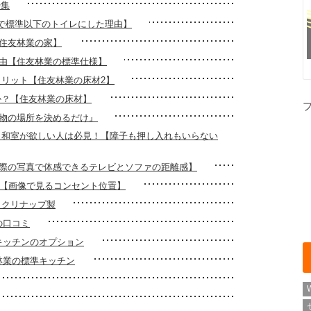
特集
業で標準以下のトイレにした理由】
【住友林業の家】
理由【住友林業の標準仕様】
メリット【住友林業の床材2】
か？【住友林業の床材】
『物の場所を決めるだけ』
なく和室が欲しい人は必見！【障子も押し入れもいらない
実際の写真で体感できるテレビとソファの距離感】
0選【画像で見るコンセント位置】
 クリナップ製
の口コミ
キッチンのオプション
林業の標準キッチン