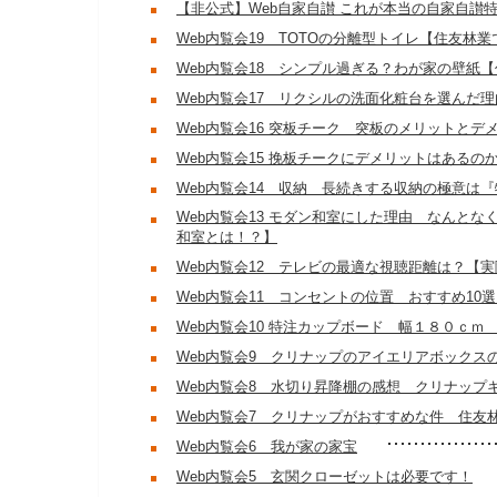
【非公式】Web自家自讃 これが本当の自家自讃
Web内覧会19 TOTOの分離型トイレ【住友林
Web内覧会18 シンプル過ぎる？わが家の壁紙
Web内覧会17 リクシルの洗面化粧台を選んだ
Web内覧会16 突板チーク 突板のメリットとデ
Web内覧会15 挽板チークにデメリットはあるの
Web内覧会14 収納 長続きする収納の極意は
Web内覧会13 モダン和室にした理由 なんと
和室とは！？】
Web内覧会12 テレビの最適な視聴距離は？【
Web内覧会11 コンセントの位置 おすすめ1
Web内覧会10 特注カップボード 幅１８０ｃｍ
Web内覧会9 クリナップのアイエリアボックス
Web内覧会8 水切り昇降棚の感想 クリナップ
Web内覧会7 クリナップがおすすめな件 住友
Web内覧会6 我が家の家宝
Web内覧会5 玄関クローゼットは必要です！