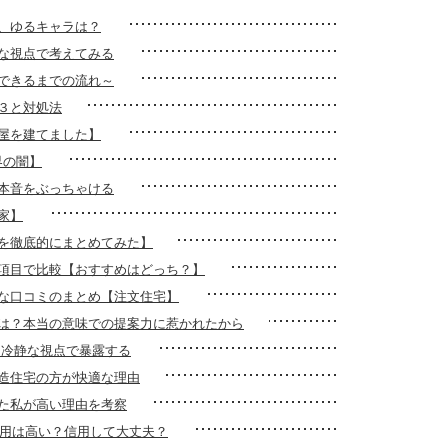
、ゆるキャラは？
な視点で考えてみる
できるまでの流れ～
３と対処法
屋を建てました】
界の闇】
本音をぶっちゃける
家】
を徹底的にまとめてみた】
10項目で比較【おすすめはどっち？】
な口コミのまとめ【注文住宅】
は？本当の意味での提案力に惹かれたから
を冷静な視点で暴露する
造住宅の方が快適な理由
た私が高い理由を考察
費用は高い？信用して大丈夫？