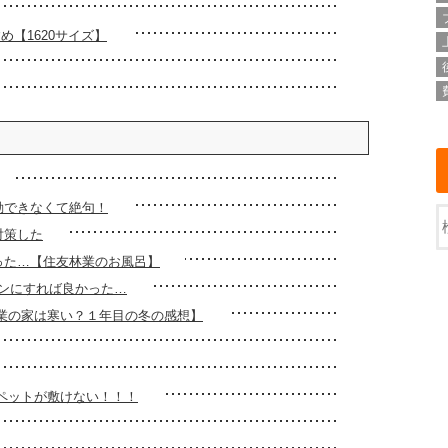
め【1620サイズ】
動できなくて絶句！
対策した
った…【住友林業のお風呂】
ンにすれば良かった…
林業の家は寒い？１年目の冬の感想】
ペットが敷けない！！！