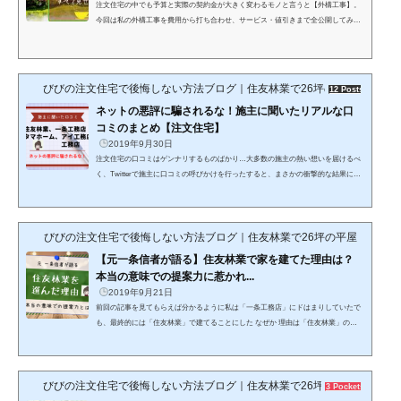
注文住宅の中でも予算と実際の契約金が大きく変わるモノと言うと【外構工事】。
今回は私の外構工事を費用から打ち合わせ、サービス・値引きまで全公開してみま
した！
びびの注文住宅で後悔しない方法ブログ｜住友林業で26坪の平屋
12 Posts
ネットの悪評に騙されるな！施主に聞いたリアルな口
コミのまとめ【注文住宅】
2019年9月30日
注文住宅の口コミはゲンナリするものばかり…大多数の施主の熱い想いを届けるべ
く、Twitterで施主に口コミの呼びかけを行ったすると、まさかの衝撃的な結果に…
題して『あなたの口コミを聞かせて』企画Twitterで行った企画 #あなたの口コミ
を聞かせて 住友林業（施主）のリアルな口コミまずは、住友林業の口コミ当ブログ
の管理人びびの口コミ ９５点９５点と高得点！これはびっくり！いや、自分の口
びびの注文住宅で後悔しない方法ブログ｜住友林業で26坪の平屋
コミに何驚いてるんだよ！ 住友林業ブロガーのもりっちさんの口コミ ９５点住友
林業と言えば、我らがもりっちさん！ 口...
【元一条信者が語る】住友林業で家を建てた理由は？
本当の意味での提案力に惹かれ...
2019年9月21日
前回の記事を見てもらえば分かるように私は「一条工務店」にドはまりしていたで
も、最終的には「住友林業」で建てることにした なぜか 理由は「住友林業」の方
が提案力があり、相性が良かったから契約後も一緒に家づくりをしてくれそうだと
感じることができたから 元一条信者が住友林業で家を建てた理由とは？終盤には、
一条熱が冷め切っていた過去を振り返れば工場見学のときにも違和感が…家づくり
びびの注文住宅で後悔しない方法ブログ｜住友林業で26坪の平屋
終盤になると一条熱は冷め切っていた気付かないふりをしていただけで、一条工務
3 Pockets
店の工場見学のときから違和感があったの...