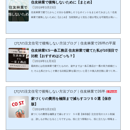
住友林業で後悔しないために【まとめ】
2019年3月23日
住友林業で建てたからこそ分かる後悔しそうなポイントをまとめてみました！住友
林業で後悔しないために【まとめ】 当初契約より支払う額が増える可能性が高い数
百万円増加する場合も…うちの場合、当初契約から、軽く200万円以上は、増加し
たわね…主な要因・坪数の増加・提案工事代金(オプション代)の増加・地盤の改良
費の増加(主な原因) その他、支払い額が増える要因・照明、カーテン費の増加・イ
ンテリアフェアで高級家具を買うこと・外構の費用 勝手に金額が上がることはない
からご安心を！ 地盤改良は、仕方がないにせよ、なんでそ...
びびの注文住宅で後悔しない方法ブログ｜住友林業で26坪の平屋
住友林業V.S一条工務店 住友林業で建てた私が10項目で
比較【おすすめはどっち？】
2019年11月3日
最終的には住友林業で建てたものの、途中までは一条工務店が一番の有力候補だっ
た そんな私だからこそ書ける比較記事を届けたいと思う※個人的主観に基づく内容
なので話半分でお楽しみあれ 住友林業V.S一条工務店 住友林業で建てた私が10項目
で比較【おすすめはどっち？】比較するのは次の１０項目①スペック（高気密高断
熱）②コスパ③好印象な営業さん④デザイン性⑤間取りや設計の自由度⑥ハイテク
びびの注文住宅で後悔しない方法ブログ｜住友林業で26坪の平屋
さ⑦換気システム⑧標準仕様のレベルの高さ⑨知名度⑩アフターメンテナンス ①ス
1 Pocket
ペック（高気密高断熱）スペックを重視するなら一条工務店が...
家づくりの費用を極限まで減らすコツ５０選【保存
版】
2019年3月23日
家づくりの費用を極限まで減らすコツ ５０選【保存版】注文住宅のコスト削減
は、誰しもが気になるところですよね。役に立つ情報から、役に立たない情報まで
書いてあります。←使えそうな情報は家づくりにどんどん役立てちゃって下さい。
それでは、本編いってみましょう！ 前提条件編コツ１ どこで家を建てるかを吟味