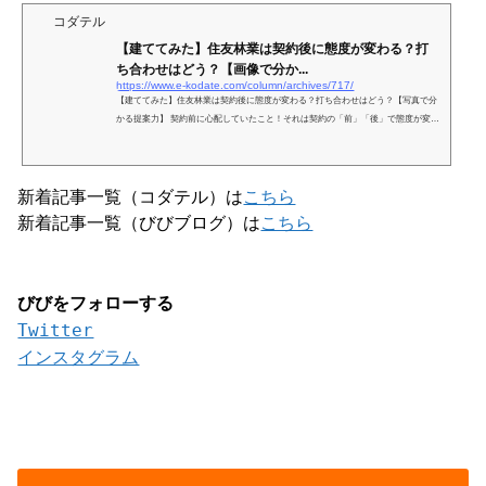
コダテル
【建ててみた】住友林業は契約後に態度が変わる？打
ち合わせはどう？【画像で分か...
https://www.e-kodate.com/column/archives/717/
【建ててみた】住友林業は契約後に態度が変わる？打ち合わせはどう？【写真で分
かる提案力】 契約前に心配していたこと！それは契約の「前」「後」で態度が変わ
らないかと、契約後に間取りが書き直せるかいうこと！...
新着記事一覧（コダテル）は
こちら
新着記事一覧（びびブログ）は
こちら
びびをフォローする
Twitter
インスタグラム