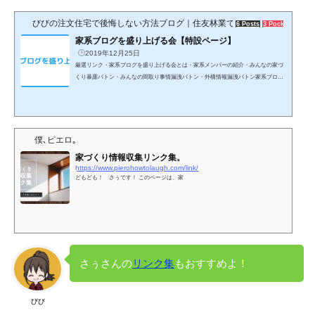
する。一般的に費用の安い順地元の工務店で建てる＜ローコストメーカーで建てる
びびの注文住宅で後悔しない方法ブログ｜住友林業で26坪の平屋
＜大手ハウスメーカーで建てる勝手にハウスメーカーランキングこの記事を読めば
6 Posts
3 Pockets
ハウスメーカーの雰囲気がある程度分かるはずよ！コツ...
家系ブログを盛り上げる会【特設ページ】
2019年12月25日
厳選リンク・家系ブログを盛り上げる会とは・家系メンバーの紹介・みんなの家づ
くり暴露バトン・みんなの間取り事情漏洩バトン・外構情報漏洩バトン家系ブログ
を盛り上げる会とは？家系ブログを盛り上げる会とは？チュートリアル（八郎さん
のブログ）メンバー紹介ブログ検索検索結果を自ブログに埋め込む方法はこちら記
事を横断的に検索記事検索バトン＃家づくり暴露バトン＃間取り事情漏洩バトン＃
外構情報暴露バトン#建築先決め手バトン 今までの活動＃あなたの口コミを聞かせ
て ＃家づくりディベード ＃家系ブログを...
僕､ピエロ｡
家づくり情報収集リンク集。
https://www.pierohowtolaugh.com/link/
どもども！ さぅです！ このページは、家
さぅさんの
リンク集
もおすすめよ！
びび