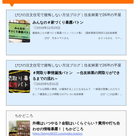
びびの注文住宅で後悔しない方法ブログ｜住友林業で26坪の平屋
みんなの＃家づくり暴露バトン
2019年12月25日
建築先ごとの家づくり暴露バトン（リンク集）（最終更新日2023.1.1)住友林業
びび すみトマトさん もりっちさん リーマ
ンたろうさん じゃいくんさん ユコさん
ヤコさん BLFさん 一条工務店 てーさん ぴょりさん erina
さん さかなさん てんぱぱさん一条工務店（中古） ヤ
ママメさん トヨタホーム エメラルドさん つくねさん積水ハウス
じるわこさんへーベルハウス しゅふえも...
びびの注文住宅で後悔しない方法ブログ｜住友林業で26坪の平屋
＃間取り事情漏洩バトン ～住友林業の間取りができ
るまでの流れ～
2020年5月31日
「リアルな間取り事情」が漏洩することになるなんて、一体誰が想像しただろう
か…？建築先ごとの間取りのアレコレ住友林業 びび（この記事）
じゃいくん リーマンたろうさん一条工務店
ちょこさん erinaさんセキスイハイム 八郎さん 白い坊ちゃんさんへーベ
ルハウス ズブロッカ大佐 るんばーさん ポポロ
ちかどころ
さんパナソニックホームズ あんぱんママさん ダイワハウス ＹＰさん
スウェーデンハウス エゾムースさん住友不動産 ...
外構はいつやる？金額はいくらぐらい？費用や打ち合
わせの情報暴露！｜ちかどころ
https://kinjyo8835.com/gaiko-batton