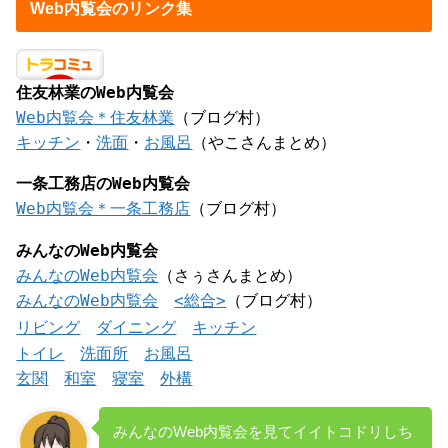
Web内覧会のリンク集
住友林業のWeb内覧会
Web内覧会＊住友林業
（ブログ村）
キッチン
・
洗面
・
お風呂
（やこさんまとめ）
一条工務店のWeb内覧会
Web内覧会＊一条工務店
（ブログ村）
みんなのWeb内覧会
みんなのWeb内覧会
（さぅさんまとめ）
みんなのWeb内覧会
<総合>
（ブログ村）
リビング
ダイニング
キッチン
トイレ
洗面所
お風呂
玄関
和室
寝室
外構
みんなのWeb内覧会を見てイイトコドリしち