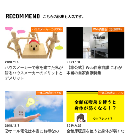
RECOMMEND
こちらの記事も人気です。
ハウスメーカーのリアル
Web内覧会（ほぼ標準）
2018.11.6
2021.1.11
ハウスメーカーで家を建てた私が
【非公式】Web自家自讃 これが
語るハウスメーカーのメリットと
本当の自家自讃特集
デメリット
一条工務店のリアル
一条工務店のリアル
2018.12.7
2019.4.23
②オール電化は本当にお得なの
全館床暖房を使うと身体が弱くな