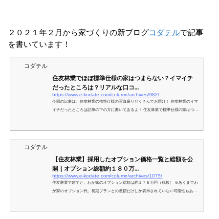
２０２１年２月から家づくりの新ブログ
コダテル
で記事
を書いています！
コダテル
住友林業でほぼ標準仕様の家はつまらない？イマイチ
だったところは？リアルな口コ...
https://www.e-kodate.com/column/archives/982/
今回の記事は、住友林業の標準仕様の写真盛りだくさんでお届け！ 住友林業のイマ
イチだったところは記事の下の方に書いてあるよ！ 住友林業で標準仕様の家はつま
らない？ ううん。そんなことないよ！ 標...
コダテル
【住友林業】採用したオプション価格一覧と総額を公
開｜オプション総額約１８０万...
https://www.e-kodate.com/column/archives/1075/
住友林業で建てた、わが家のオプション総額は約１７８万円（税抜） ※あくまでわ
が家のオプション代。初期プランとの差額だけしか表示されていない可能性もある
のであくまで参考の参考にね！ ...