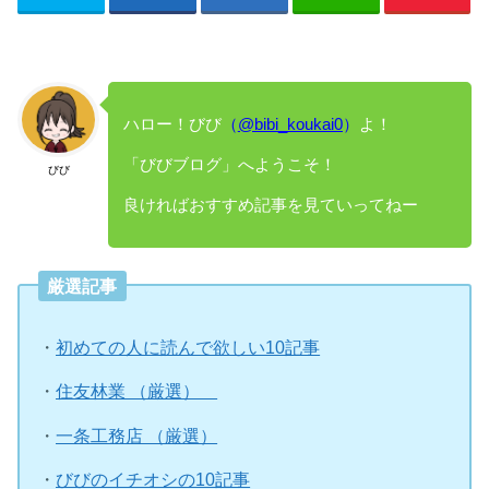
ハロー！びび
（
@bibi_koukai0
）
よ！
「びびブログ」へようこそ！
びび
良ければおすすめ記事を見ていってねー
厳選記事
・
初めての人に読んで欲しい10記事
・
住友林業 （厳選）
・
一条工務店 （厳選）
・
びびのイチオシの10記事