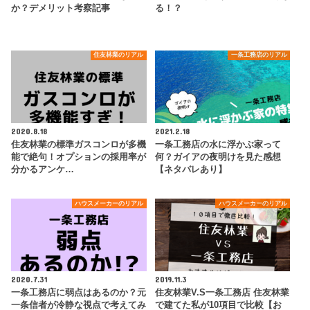
か？デメリット考察記事
る！？
住友林業のリアル
一条工務店のリアル
2020.8.18
2021.2.18
住友林業の標準ガスコンロが多機
一条工務店の水に浮かぶ家って
能で絶句！オプションの採用率が
何？ガイアの夜明けを見た感想
分かるアンケ…
【ネタバレあり】
ハウスメーカーのリアル
ハウスメーカーのリアル
2020.7.31
2019.11.3
一条工務店に弱点はあるのか？元
住友林業V.S一条工務店 住友林業
一条信者が冷静な視点で考えてみ
で建てた私が10項目で比較【お