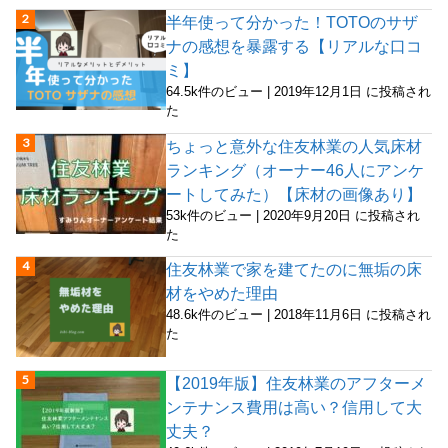
半年使って分かった！TOTOのサザ
ナの感想を暴露する【リアルな口コ
ミ】
64.5k件のビュー
|
2019年12月1日 に投稿され
た
ちょっと意外な住友林業の人気床材
ランキング（オーナー46人にアンケ
ートしてみた）【床材の画像あり】
53k件のビュー
|
2020年9月20日 に投稿され
た
住友林業で家を建てたのに無垢の床
材をやめた理由
48.6k件のビュー
|
2018年11月6日 に投稿され
た
【2019年版】住友林業のアフターメ
ンテナンス費用は高い？信用して大
丈夫？