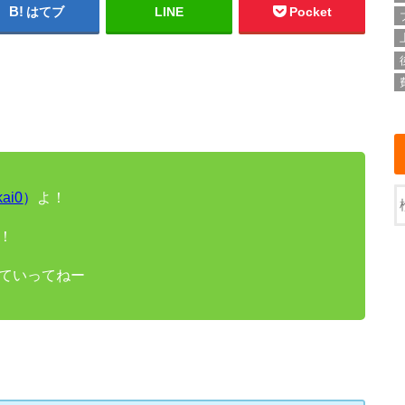
はてブ
LINE
Pocket
kai0
）
よ！
！
ていってねー