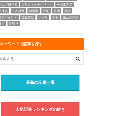
ブログ初心者
メリットとデメリット
一条工務店
上棟式
住友林業
値引率
収納
外構
床材
後悔ポイント
施主支給
水回り
照明
生活の知恵
費用
間取り
キーワードで記事を探す
最新の記事一覧
人気記事ランキングの続き