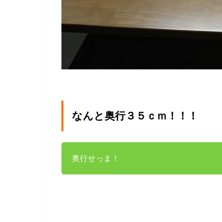
なんと奥行３５ｃｍ！！！
奥行せっま！