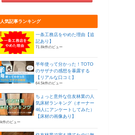
人気記事ランキング
一条工務店をやめた理由【追
記あり】
71.8k件のビュー
半年使って分かった！TOTO
のサザナの感想を暴露する
【リアルな口コミ】
64.5k件のビュー
ちょっと意外な住友林業の人
気床材ランキング（オーナー
46人にアンケートしてみた）
【床材の画像あり】
3k件のビュー
住友林業で家を建てたのに無