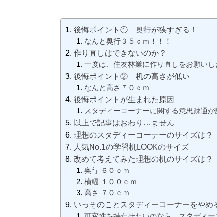
後悔ポイント① 奥行が狭すぎる！
なんと奥行３５ｃｍ！！！
作り直しはできないのか？
一度は、住友林業に作り直しをお願いし
後悔ポイント② 机の高さが低い
なんと高さ７０ｃｍ
後悔ポイントが生まれた原因
スタディーコーナーに関する意思疎通が
以上で記事はおわり…ません
理想のスタディーコーナーのサイズは？
人気No.1の学習机LOOKのサイズ
改めて考えてみた理想の机のサイズは？
奥行 ６０ｃｍ
横幅 １００ｃｍ
高さ ７０ｃｍ
いっそのことスタディーコーナーをやめ
可変性を持たせたいのなら、スタディー