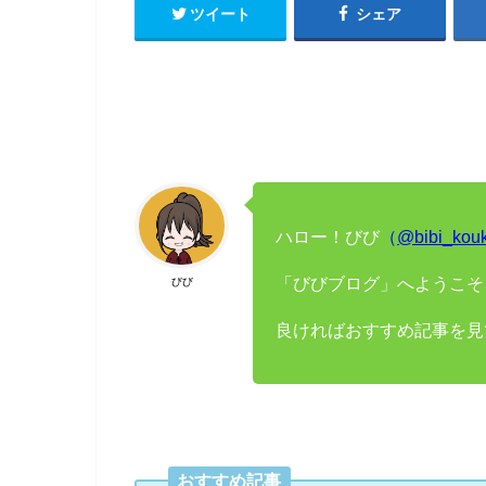
ツイート
シェア
ハロー！びび
（
@bibi_kou
「びびブログ」へようこそ
びび
良ければおすすめ記事を見
おすすめ記事