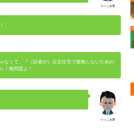
つっこみ君
！
ゃなくて、『（読者が）注文住宅で後悔しないための
ら！無問題よ！
つっこみ君