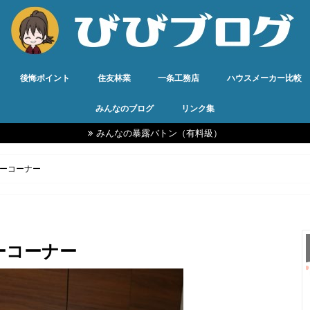
後悔ポイント
住友林業
一条工務店
ハウスメーカー比較
みんなのブログ
リンク集
みんなの暴露バトン（有料級）
ーコーナー
ーコーナー