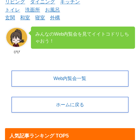
リビング
ダイニング
キッチン
トイレ
洗面所
お風呂
玄関
和室
寝室
外構
みんなのWeb内覧会を見てイイトコドリしち
ゃおう！
びび
Web内覧会一覧
ホームに戻る
人気記事ランキング TOP5