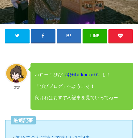
LINE
ハロー！びび
（
@bibi_koukai0
）
よ！
「びびブログ」へようこそ！
びび
良ければおすすめ記事を見ていってねー
厳選記事
・
初めての人に読んで欲しい10記事