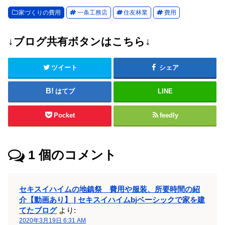
家づくりの費用
一条工務店
住友林業
費用
↓ブログ共有ボタンはこちら↓
ツイート
シェア
はてブ
LINE
Pocket
feedly
1
個のコメント
セキスイハイムの地鎮祭 費用や服装、所要時間の紹
介【動画あり】 | セキスイハイムbjベーシックで家を建
てたブログ
より:
2020年3月19日 6:31 AM