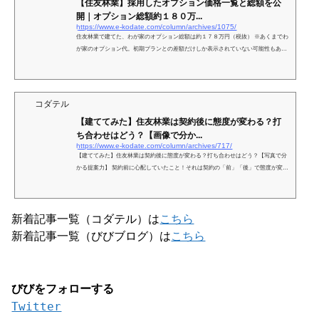
【住友林業】採用したオプション価格一覧と総額を公
開｜オプション総額約１８０万...
https://www.e-kodate.com/column/archives/1075/
住友林業で建てた、わが家のオプション総額は約１７８万円（税抜） ※あくまでわ
が家のオプション代。初期プランとの差額だけしか表示されていない可能性もある
のであくまで参考の参考にね！ ...
コダテル
【建ててみた】住友林業は契約後に態度が変わる？打
ち合わせはどう？【画像で分か...
https://www.e-kodate.com/column/archives/717/
【建ててみた】住友林業は契約後に態度が変わる？打ち合わせはどう？【写真で分
かる提案力】 契約前に心配していたこと！それは契約の「前」「後」で態度が変わ
らないかと、契約後に間取りが書き直せるかいうこと！...
新着記事一覧（コダテル）は
こちら
新着記事一覧（びびブログ）は
こちら
びびをフォローする
Twitter