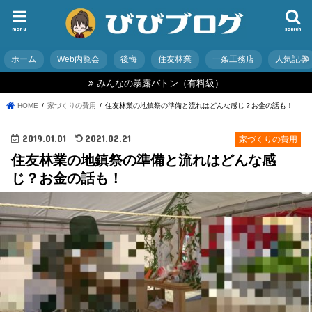
menu
search
ホーム
Web内覧会
後悔
住友林業
一条工務店
人気記事
みんなの暴露バトン（有料級）
HOME
家づくりの費用
住友林業の地鎮祭の準備と流れはどんな感じ？お金の話も！
2019.01.01
2021.02.21
家づくりの費用
住友林業の地鎮祭の準備と流れはどんな感
じ？お金の話も！