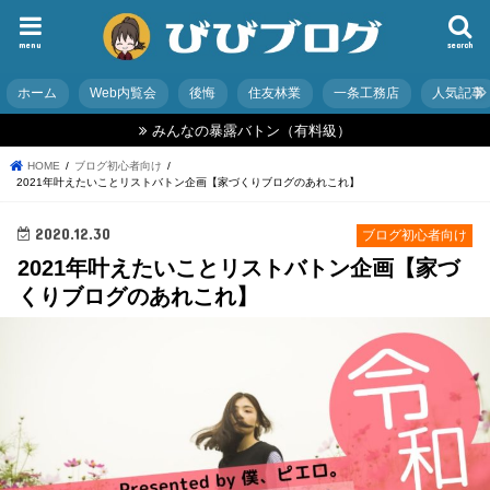
menu
search
ホーム
Web内覧会
後悔
住友林業
一条工務店
人気記事
みんなの暴露バトン（有料級）
HOME
ブログ初心者向け
2021年叶えたいことリストバトン企画【家づくりブログのあれこれ】
2020.12.30
ブログ初心者向け
2021年叶えたいことリストバトン企画【家づ
くりブログのあれこれ】