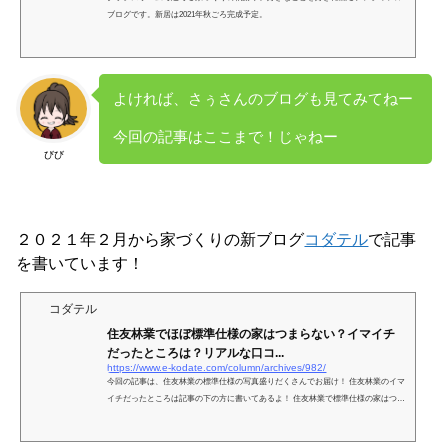
ブログです。新居は2021年秋ごろ完成予定。
よければ、さぅさんのブログも見てみてねー
今回の記事はここまで！じゃねー
びび
２０２１年２月から家づくりの新ブログ
コダテル
で記事
を書いています！
コダテル
住友林業でほぼ標準仕様の家はつまらない？イマイチ
だったところは？リアルな口コ...
https://www.e-kodate.com/column/archives/982/
今回の記事は、住友林業の標準仕様の写真盛りだくさんでお届け！ 住友林業のイマ
イチだったところは記事の下の方に書いてあるよ！ 住友林業で標準仕様の家はつま
らない？ ううん。そんなことないよ！ 標...