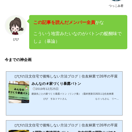
つっこみ君
この記事を読んだメンバー全員
かな
こういう地雷みたいなのがバトンの醍醐味で
びび
しょ（暴論）
今までの神企画
びびの注文住宅で後悔しない方法ブログ｜住友林業で26坪の平屋
みんなの＃家づくり暴露バトン
2019年12月25日
建築先ごとの家づくり暴露バトン（リンク集）（最終更新日2023.1.1)住友林業
びび すみトマトさん もりっちさん リーマ
ンたろうさん じゃいくんさん ユコさん
ヤコさん BLFさん 一条工務店 てーさん ぴょりさん erina
さん さかなさん てんぱぱさん一条工務店（中古） ヤ
ママメさん トヨタホーム エメラルドさん つくねさん積水ハウス
じるわこさんへーベルハウス しゅふえも...
びびの注文住宅で後悔しない方法ブログ｜住友林業で26坪の平屋