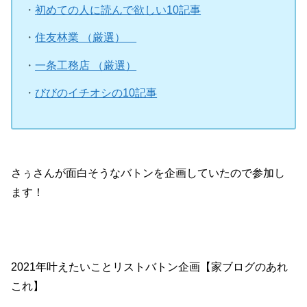
・
初めての人に読んで欲しい10記事
・
住友林業 （厳選）
・
一条工務店 （厳選）
・
びびのイチオシの10記事
さぅさんが面白そうなバトンを企画していたので参加し
ます！
2021年叶えたいことリストバトン企画【家ブログのあれ
これ】