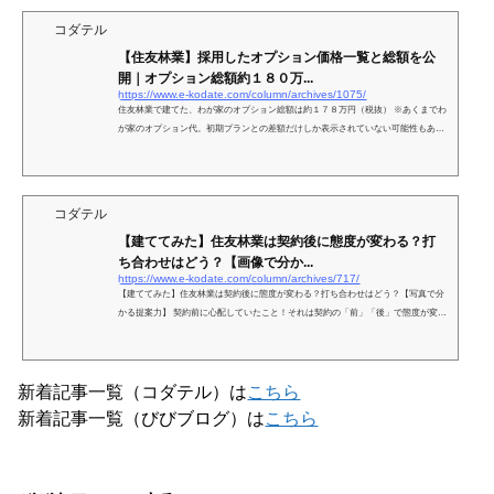
コダテル
【住友林業】採用したオプション価格一覧と総額を公
開｜オプション総額約１８０万...
https://www.e-kodate.com/column/archives/1075/
住友林業で建てた、わが家のオプション総額は約１７８万円（税抜） ※あくまでわ
が家のオプション代。初期プランとの差額だけしか表示されていない可能性もある
のであくまで参考の参考にね！ ...
コダテル
【建ててみた】住友林業は契約後に態度が変わる？打
ち合わせはどう？【画像で分か...
https://www.e-kodate.com/column/archives/717/
【建ててみた】住友林業は契約後に態度が変わる？打ち合わせはどう？【写真で分
かる提案力】 契約前に心配していたこと！それは契約の「前」「後」で態度が変わ
らないかと、契約後に間取りが書き直せるかいうこと！...
新着記事一覧（コダテル）は
こちら
新着記事一覧（びびブログ）は
こちら