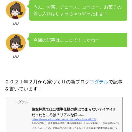
うん。お茶、ジュース、コーヒー、お菓子の
差し入れはしょっちゅうやったわよ！
びび
今回の記事はここまで！じゃねー
びび
２０２１年２月から家づくりの新ブログ
コダテル
で記事
を書いています！
コダテル
住友林業でほぼ標準仕様の家はつまらない？イマイチ
だったところは？リアルな口コ...
https://www.e-kodate.com/column/archives/982/
今回の記事は、住友林業の標準仕様の写真盛りだくさんでお届け！ 住友林業のイマ
イチだったところは記事の下の方に書いてあるよ！ 住友林業で標準仕様の家はつま