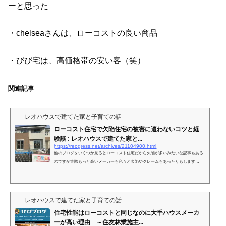
ーと思った
・chelseaさんは、ローコストの良い商品
・びび宅は、高価格帯の安い客（笑）
関連記事
レオハウスで建てた家と子育ての話
ローコスト住宅で欠陥住宅の被害に遭わないコツと経
験談 : レオハウスで建てた家と...
https://reogress.net/archives/21104900.html
他のブログをいくつか見るとローコスト住宅だから欠陥が多いみたいな記事もある
のですが実際もっと高いメーカーも色々と欠陥やクレームもあったりもします
が・・・我が家の場合は施工も特に問題無く不満も何も無く快適に暮らしています
しかし、欠陥やクレームのブログを見る
レオハウスで建てた家と子育ての話
住宅性能はローコストと同じなのに大手ハウスメーカ
ーが高い理由 ～住友林業施主...