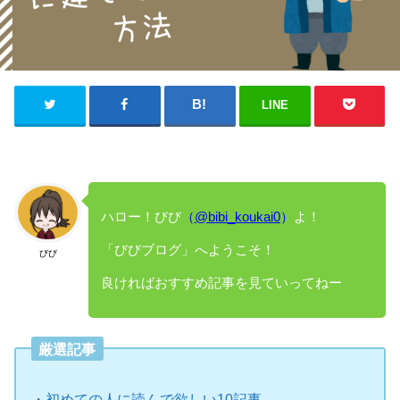
LINE
ハロー！びび
（
@bibi_koukai0
）
よ！
「びびブログ」へようこそ！
びび
良ければおすすめ記事を見ていってねー
厳選記事
・
初めての人に読んで欲しい10記事