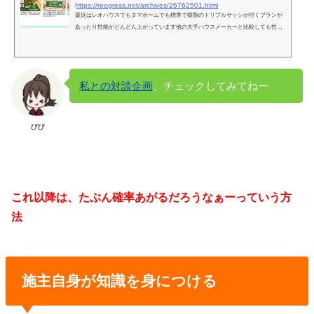
https://reogress.net/archives/26762501.html
最近はレオハウスでもタマホームでも標準で樹脂のトリプルサッシが付くプランが
あったり性能がどんどん上がっています他の大手ハウスメーカーと比較しても性能
値だけならローコスト住宅でも変わらないので2年程前にこのようなhttps://reogress.
net/archives/17393507.html性
私との対談企画
、チェックしてみてねー
びび
これ以降は、たぶん確率あがるだろうなぁーっていう方
法
施主自身が知識を身につける