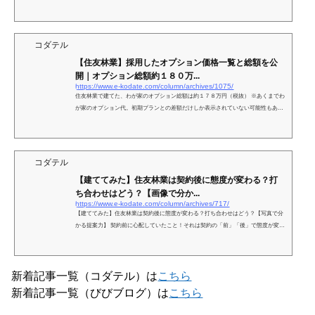
らない？ ううん。そんなことないよ！ 標...
コダテル
【住友林業】採用したオプション価格一覧と総額を公
開｜オプション総額約１８０万...
https://www.e-kodate.com/column/archives/1075/
住友林業で建てた、わが家のオプション総額は約１７８万円（税抜） ※あくまでわ
が家のオプション代。初期プランとの差額だけしか表示されていない可能性もある
のであくまで参考の参考にね！ ...
コダテル
【建ててみた】住友林業は契約後に態度が変わる？打
ち合わせはどう？【画像で分か...
https://www.e-kodate.com/column/archives/717/
【建ててみた】住友林業は契約後に態度が変わる？打ち合わせはどう？【写真で分
かる提案力】 契約前に心配していたこと！それは契約の「前」「後」で態度が変わ
らないかと、契約後に間取りが書き直せるかいうこと！...
新着記事一覧（コダテル）は
こちら
新着記事一覧（びびブログ）は
こちら