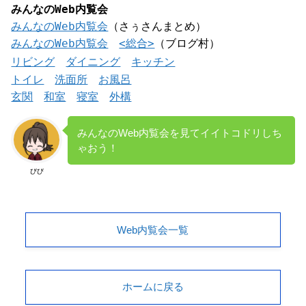
みんなのWeb内覧会
みんなのWeb内覧会
（さぅさんまとめ）
みんなのWeb内覧会
<総合>
（ブログ村）
リビング
ダイニング
キッチン
トイレ
洗面所
お風呂
玄関
和室
寝室
外構
みんなのWeb内覧会を見てイイトコドリしち
ゃおう！
びび
Web内覧会一覧
ホームに戻る