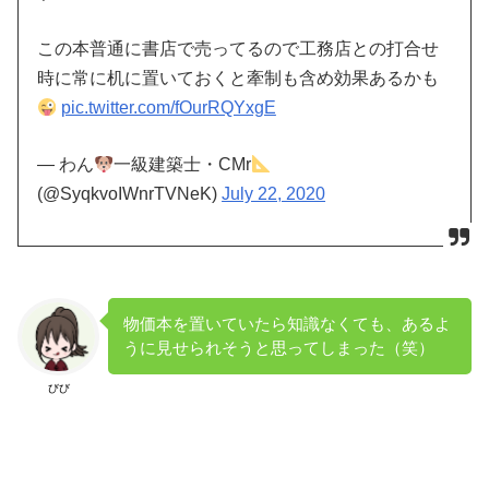
この本普通に書店で売ってるので工務店との打合せ
時に常に机に置いておくと牽制も含め効果あるかも
pic.twitter.com/fOurRQYxgE
— わん
一級建築士・CMr
(@SyqkvoIWnrTVNeK)
July 22, 2020
物価本を置いていたら知識なくても、あるよ
うに見せられそうと思ってしまった（笑）
びび