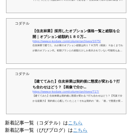
らない？ ううん。そんなことないよ！ 標...
コダテル
【住友林業】採用したオプション価格一覧と総額を公
開｜オプション総額約１８０万...
https://www.e-kodate.com/column/archives/1075/
住友林業で建てた、わが家のオプション総額は約１７８万円（税抜） ※あくまでわ
が家のオプション代。初期プランとの差額だけしか表示されていない可能性もある
のであくまで参考の参考にね！ ...
コダテル
【建ててみた】住友林業は契約後に態度が変わる？打
ち合わせはどう？【画像で分か...
https://www.e-kodate.com/column/archives/717/
【建ててみた】住友林業は契約後に態度が変わる？打ち合わせはどう？【写真で分
かる提案力】 契約前に心配していたこと！それは契約の「前」「後」で態度が変わ
らないかと、契約後に間取りが書き直せるかいうこと！...
新着記事一覧（コダテル）は
こちら
新着記事一覧（びびブログ）は
こちら