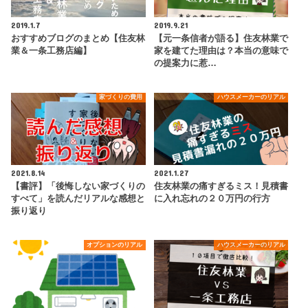
2019.1.7
2019.9.21
おすすめブログのまとめ【住友林
【元一条信者が語る】住友林業で
業＆一条工務店編】
家を建てた理由は？本当の意味で
の提案力に惹…
家づくりの費用
ハウスメーカーのリアル
2021.8.14
2021.1.27
【書評】「後悔しない家づくりの
住友林業の痛すぎるミス！見積書
すべて」を読んだリアルな感想と
に入れ忘れの２０万円の行方
振り返り
オプションのリアル
ハウスメーカーのリアル