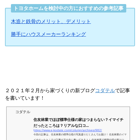
トヨタホームを検討中の方におすすめの参考記事
木造と鉄骨のメリット、デメリット
勝手にハウスメーカーランキング
２０２１年２月から家づくりの新ブログ
コダテル
で記事
を書いています！
コダテル
住友林業でほぼ標準仕様の家はつまらない？イマイチ
だったところは？リアルな口コ...
https://www.e-kodate.com/column/archives/982/
今回の記事は、住友林業の標準仕様の写真盛りだくさんでお届け！ 住友林業のイマ
イチだったところは記事の下の方に書いてあるよ！ 住友林業で標準仕様の家はつま