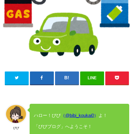
LINE
ハロー！びび
（
@bibi_koukai0
）
よ！
「びびブログ」へようこそ！
びび