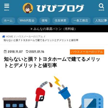
menu
search
ホーム
Web内覧会
後悔
住友林業
一条工務店
人気記事
みんなの暴露バトン（有料級）
HOME
ハウスメーカーのリアル
知らないと損？トヨタホームで建てるメリットとデメリットと値引率
2018.11.07
2021.01.16
ハウスメーカーのリアル
知らないと損？トヨタホームで建てるメリッ
トとデメリットと値引率