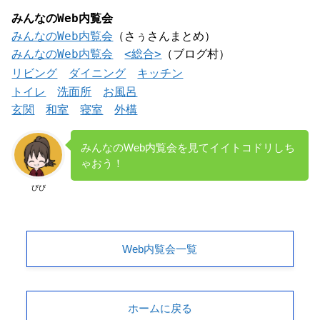
みんなのWeb内覧会
みんなのWeb内覧会
（さぅさんまとめ）
みんなのWeb内覧会
<総合>
（ブログ村）
リビング
ダイニング
キッチン
トイレ
洗面所
お風呂
玄関
和室
寝室
外構
みんなのWeb内覧会を見てイイトコドリしち
ゃおう！
びび
Web内覧会一覧
ホームに戻る