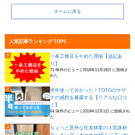
ホームに戻る
人気記事ランキング TOP5
一条工務店をやめた理由【追記あ
り】
71.8k件のビュー
|
2018年11月18日 に投稿さ
れた
半年使って分かった！TOTOのサザ
ナの感想を暴露する【リアルな口コ
ミ】
64.5k件のビュー
|
2019年12月1日 に投稿され
た
ちょっと意外な住友林業の人気床材
ランキング（オーナー46人にアンケ