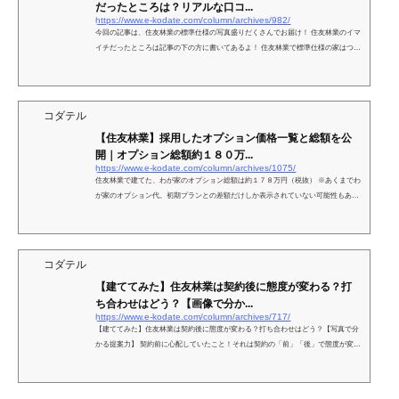
だったところは？リアルな口コ...
https://www.e-kodate.com/column/archives/982/
今回の記事は、住友林業の標準仕様の写真盛りだくさんでお届け！ 住友林業のイマ
イチだったところは記事の下の方に書いてあるよ！ 住友林業で標準仕様の家はつま
らない？ ううん。そんなことないよ！ 標...
コダテル
【住友林業】採用したオプション価格一覧と総額を公
開｜オプション総額約１８０万...
https://www.e-kodate.com/column/archives/1075/
住友林業で建てた、わが家のオプション総額は約１７８万円（税抜） ※あくまでわ
が家のオプション代。初期プランとの差額だけしか表示されていない可能性もある
のであくまで参考の参考にね！ ...
コダテル
【建ててみた】住友林業は契約後に態度が変わる？打
ち合わせはどう？【画像で分か...
https://www.e-kodate.com/column/archives/717/
【建ててみた】住友林業は契約後に態度が変わる？打ち合わせはどう？【写真で分
かる提案力】 契約前に心配していたこと！それは契約の「前」「後」で態度が変わ
らないかと、契約後に間取りが書き直せるかいうこと！...