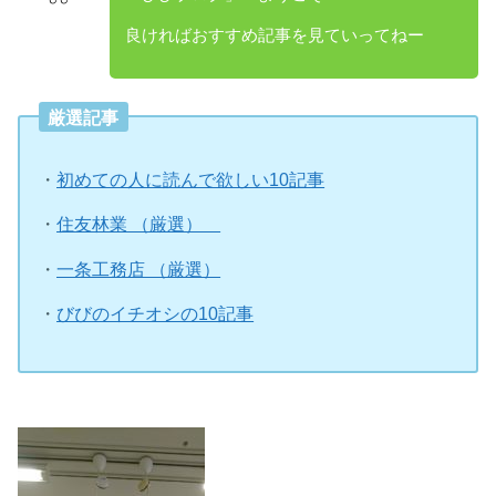
良ければおすすめ記事を見ていってねー
厳選記事
・
初めての人に読んで欲しい10記事
・
住友林業 （厳選）
・
一条工務店 （厳選）
・
びびのイチオシの10記事