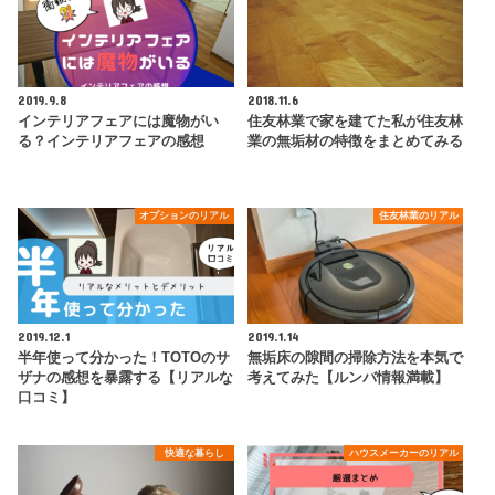
2019.9.8
2018.11.6
インテリアフェアには魔物がい
住友林業で家を建てた私が住友林
る？インテリアフェアの感想
業の無垢材の特徴をまとめてみる
オプションのリアル
住友林業のリアル
2019.12.1
2019.1.14
半年使って分かった！TOTOのサ
無垢床の隙間の掃除方法を本気で
ザナの感想を暴露する【リアルな
考えてみた【ルンバ情報満載】
口コミ】
快適な暮らし
ハウスメーカーのリアル