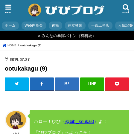
menu
search
ホーム
Web内覧会
後悔
住友林業
一条工務店
人気記事
みんなの暴露バトン（有料級）
HOME
ootukakagu (9)
2019.07.27
ootukakagu (9)
LINE
ハロー！びび
（
@bibi_koukai0
）
よ！
「びびブログ」へようこそ！
びび