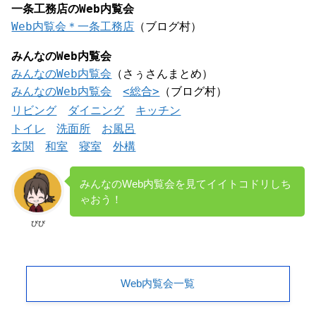
一条工務店のWeb内覧会
Web内覧会＊一条工務店
（ブログ村）
みんなのWeb内覧会
みんなのWeb内覧会
（さぅさんまとめ）
みんなのWeb内覧会
<総合>
（ブログ村）
リビング
ダイニング
キッチン
トイレ
洗面所
お風呂
玄関
和室
寝室
外構
みんなのWeb内覧会を見てイイトコドリしち
ゃおう！
びび
Web内覧会一覧