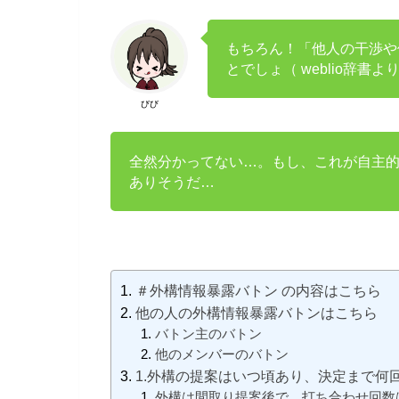
もちろん！「他人の干渉や
とでしょ（ weblio辞書よ
びび
全然分かってない…。もし、これが自主
ありそうだ…
＃外構情報暴露バトン の内容はこちら
他の人の外構情報暴露バトンはこちら
バトン主のバトン
他のメンバーのバトン
1.外構の提案はいつ頃あり、決定まで何
外構は間取り提案後で、打ち合わせ回数