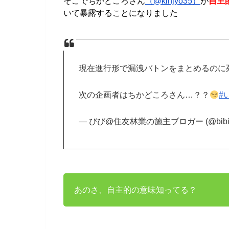
そこでちかどころさん
（@kinjyo35）
が
自主
いて暴露することになりました
現在進行形で漏洩バトンをまとめるのに
次の企画者はちかどころさん…？？
#
— びび@住友林業の施主ブロガー (@bibi_k
あのさ、自主的の意味知ってる？