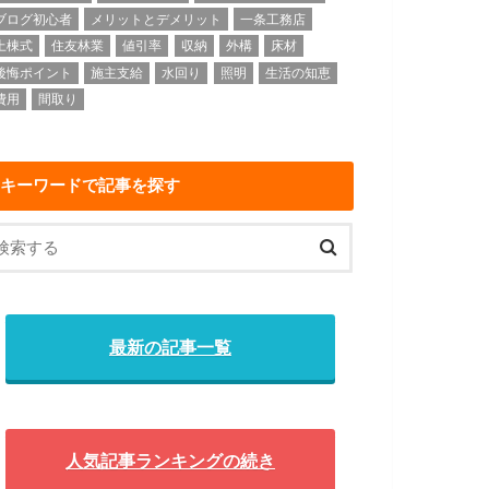
ブログ初心者
メリットとデメリット
一条工務店
上棟式
住友林業
値引率
収納
外構
床材
後悔ポイント
施主支給
水回り
照明
生活の知恵
費用
間取り
キーワードで記事を探す
最新の記事一覧
人気記事ランキングの続き