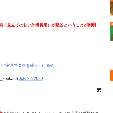
男（見立ての甘い外構費用）が最凶ということが判明
ート
#家系ブログを盛り上げる会
oukai0)
July 22, 2020