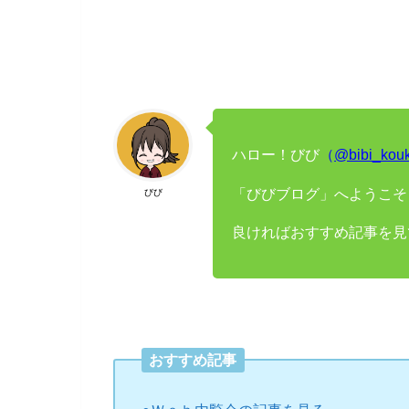
ハロー！びび
（
@bibi_kou
「びびブログ」へようこそ
びび
良ければおすすめ記事を見
おすすめ記事