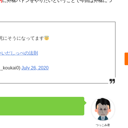
的
に外構バトンをやりたいということで今回は外構につ
死にそうになってます
いいだしっぺの法則
oukai0)
July 26, 2020
つっこみ君