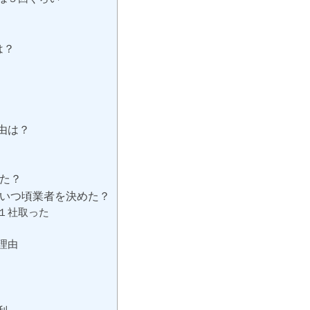
は？
理由は？
した？
、いつ頃業者を決めた？
１社取った
理由