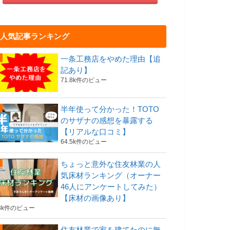
人気記事ランキング
一条工務店をやめた理由【追
記あり】
71.8k件のビュー
半年使って分かった！TOTO
のサザナの感想を暴露する
【リアルな口コミ】
64.5k件のビュー
ちょっと意外な住友林業の人
気床材ランキング（オーナー
46人にアンケートしてみた）
【床材の画像あり】
3k件のビュー
住友林業で家を建てたのに無