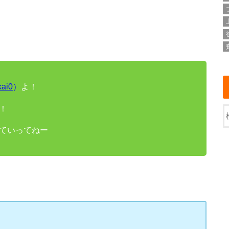
kai0
）
よ！
！
ていってねー