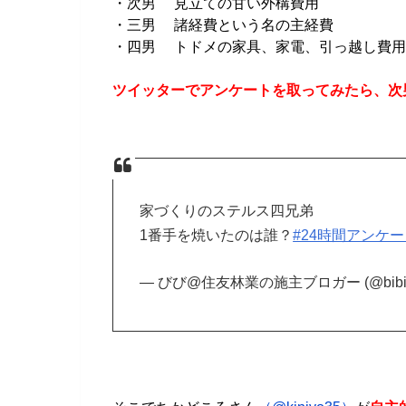
・次男 見立ての甘い外構費用
・三男 諸経費という名の主経費
・四男 トドメの家具、家電、引っ越し費用
ツイッターでアンケートを取ってみたら、次
家づくりのステルス四兄弟
1番手を焼いたのは誰？
#24時間アンケ
— びび@住友林業の施主ブロガー (@bibi_k