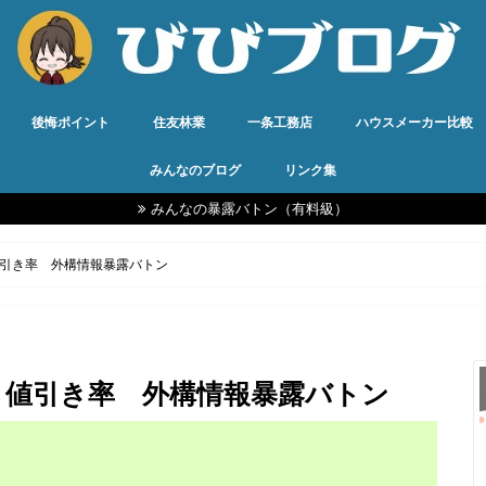
後悔ポイント
住友林業
一条工務店
ハウスメーカー比較
みんなのブログ
リンク集
みんなの暴露バトン（有料級）
引き率 外構情報暴露バトン
と値引き率 外構情報暴露バトン